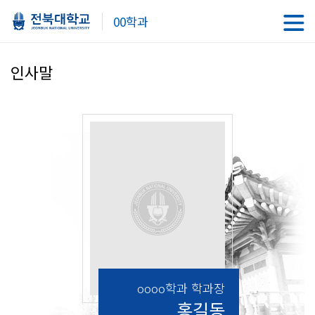
00학과
인사말
oooo학과 학과장
홍길동